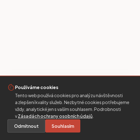
cookie
Používáme cookies
Tento web používá cookies pro analýzu návštěvnosti
a zlepšení kvality služeb. Nezbytné cookies potřebujeme
vždy, analytické jen s vaším souhlasem. Podrobnosti
v
Zásadách ochrany osobních údajů
.
Odmítnout
Souhlasím