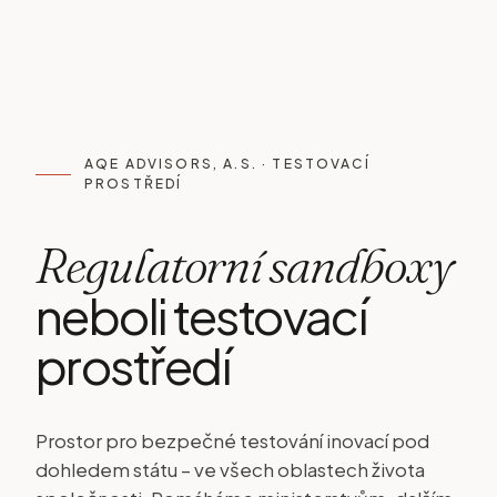
AQE ADVISORS, A.S. · TESTOVACÍ
PROSTŘEDÍ
Regulatorní
sandboxy
neboli
testovací
prostředí
Prostor pro bezpečné testování inovací pod
dohledem státu – ve všech oblastech života