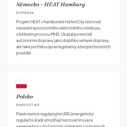
Německo – HEAT Hamburg
DOPRAVA
Projekt HEAT v hamburské HafenCity testoval
nasazení autonomního elektrického minibusu
v běžném provozu MHD. Ukázal potenciál
autonomní dopravy jako doplňku veřejné dopravy,
ale také potřebu úprav legislativy a bezpečnostních
pravidel.
Polsko
ENERGETIKA
Piaskownice regulacyjne URE (energetický
regulační úřad) umožňují testovat inovace
v energetice s dočasnými výjimkami z vybraných