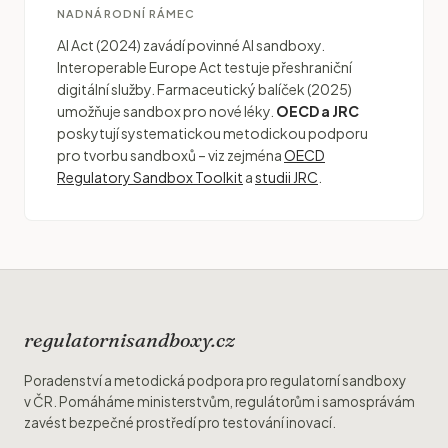
NADNÁRODNÍ RÁMEC
AI Act (2024) zavádí povinné AI sandboxy.
Interoperable Europe Act testuje přeshraniční
digitální služby. Farmaceutický balíček (2025)
umožňuje sandbox pro nové léky.
OECD a JRC
poskytují systematickou metodickou podporu
pro tvorbu sandboxů – viz zejména
OECD
Regulatory Sandbox Toolkit
a
studii JRC
.
regulatornisandboxy.cz
Poradenství a metodická podpora pro regulatorní sandboxy
v ČR. Pomáháme ministerstvům, regulátorům i samosprávám
zavést bezpečné prostředí pro testování inovací.