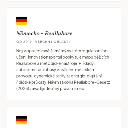
Německo – Reallabore
OD 2019 · VŠECHNY OBLASTI
Nejpropracovanější známý systém regulatorního
učení. Innovationsportal poskytuje mapu běžících
Reallabore a metodické nástroje. Příklady:
autonomní autobusy v reálném městském
provozu, dynamické tarify za energie, digitální
řidičské průkazy. Návrh zákona Reallabore-Gesetz
(2025) zavádí jednotný právní rámec.