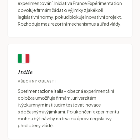
experimentování. Iniciativa France Expérimentation
dovoluje firmám žádat o výjimky z jakékoli
legislativní normy, pokud blokuje inovativní projekt.
Rozhoduje mezirezortní mechanismus a úřad vlády.
Itálie
VŠECHNY OBLASTI
Sperimentazione Italia – obecná experimentální
doložka umožňuje firmám, univerzitám
i výzkumným institucím testovat inovace
s dočasnými výjimkami. Po ukončení experimentu
mohou být návrhy na trvalou úpravu legislativy
předloženy vládě.