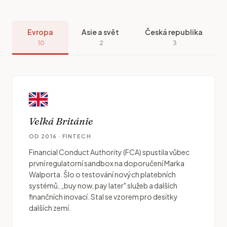
Evropa
Asie a svět
Česká republika
10
2
3
Velká Británie
OD 2016 · FINTECH
Financial Conduct Authority (FCA) spustila vůbec
první regulatorní sandbox na doporučení Marka
Walporta. Šlo o testování nových platebních
systémů, „buy now, pay later" služeb a dalších
finančních inovací. Stal se vzorem pro desítky
dalších zemí.