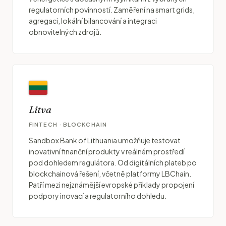
regulatorních povinností. Zaměření na smart grids,
agregaci, lokální bilancování a integraci
obnovitelných zdrojů.
Litva
FINTECH · BLOCKCHAIN
Sandbox Bank of Lithuania umožňuje testovat
inovativní finanční produkty v reálném prostředí
pod dohledem regulátora. Od digitálních plateb po
blockchainová řešení, včetně platformy LBChain.
Patří mezi nejznámější evropské příklady propojení
podpory inovací a regulatorního dohledu.