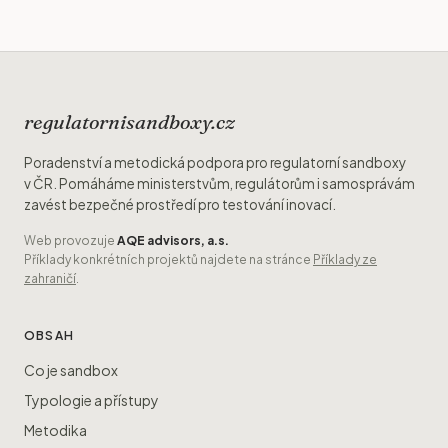
regulatornisandboxy.cz
Poradenství a metodická podpora pro regulatorní sandboxy
v ČR. Pomáháme ministerstvům, regulátorům i samosprávám
zavést bezpečné prostředí pro testování inovací.
Web provozuje
AQE advisors, a.s.
Příklady konkrétních projektů najdete na stránce
Příklady ze
zahraničí
.
OBSAH
Co je sandbox
Typologie a přístupy
Metodika