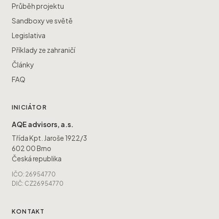
Průběh projektu
Sandboxy ve světě
Legislativa
Příklady ze zahraničí
Články
FAQ
INICIÁTOR
AQE advisors, a.s.
Třída Kpt. Jaroše 1922/3
602 00 Brno
Česká republika
IČO: 26954770
DIČ: CZ26954770
KONTAKT