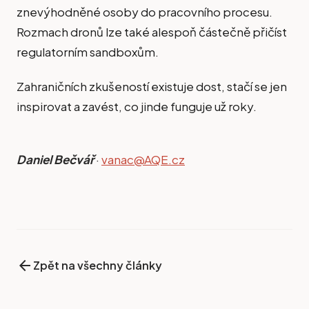
znevýhodněné osoby do pracovního procesu.
Rozmach dronů lze také alespoň částečně přičíst
regulatorním sandboxům.
Zahraničních zkušeností existuje dost, stačí se jen
inspirovat a zavést, co jinde funguje už roky.
Daniel Bečvář
·
vanac@AQE.cz
arrow_back
Zpět na všechny články