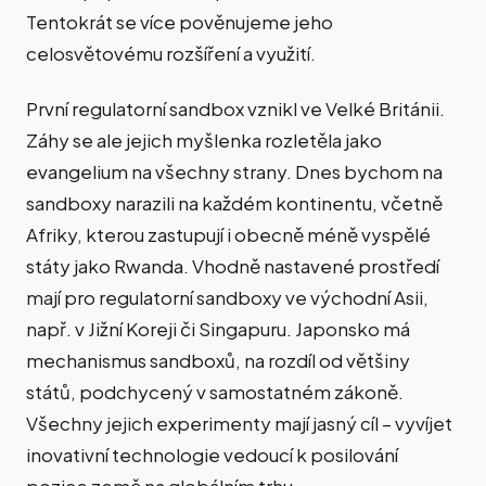
Tentokrát se více pověnujeme jeho
celosvětovému rozšíření a využití.
První regulatorní sandbox vznikl ve Velké Británii.
Záhy se ale jejich myšlenka rozletěla jako
evangelium na všechny strany. Dnes bychom na
sandboxy narazili na každém kontinentu, včetně
Afriky, kterou zastupují i obecně méně vyspělé
státy jako Rwanda. Vhodně nastavené prostředí
mají pro regulatorní sandboxy ve východní Asii,
např. v Jižní Koreji či Singapuru. Japonsko má
mechanismus sandboxů, na rozdíl od většiny
států, podchycený v samostatném zákoně.
Všechny jejich experimenty mají jasný cíl – vyvíjet
inovativní technologie vedoucí k posilování
pozice země na globálním trhu.