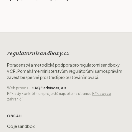
regulatornisandboxy.cz
Poradenství a metodická podpora pro regulatorní sandboxy
v ČR. Pomáháme ministerstvům, regulátorům i samosprávám
zavést bezpečné prostředí pro testování inovací.
Web provozuje
AQE advisors, a.s.
Příklady konkrétních projektů najdete na stránce
Příklady ze
zahraničí
.
OBSAH
Co je sandbox