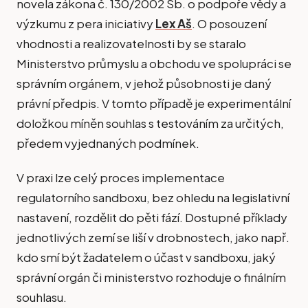
novela zákona č. 130/2002 Sb. o podpoře vědy a
výzkumu z pera iniciativy
Lex Aš
. O posouzení
vhodnosti a realizovatelnosti by se staralo
Ministerstvo průmyslu a obchodu ve spolupráci se
správním orgánem, v jehož působnosti je daný
právní předpis. V tomto případě je experimentální
doložkou míněn souhlas s testováním za určitých,
předem vyjednaných podmínek.
V praxi lze celý proces implementace
regulatorního sandboxu, bez ohledu na legislativní
nastavení, rozdělit do pěti fází. Dostupné příklady
jednotlivých zemí se liší v drobnostech, jako např.
kdo smí být žadatelem o účast v sandboxu, jaký
správní orgán či ministerstvo rozhoduje o finálním
souhlasu.