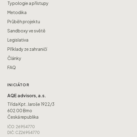
Typologie a přístupy
Metodika
Průběh projektu
Sandboxy ve světě
Legislativa
Příklady ze zahraničí
Články
FAQ
INICIÁTOR
AQE advisors, a.s.
Třída Kpt. Jaroše 1922/3
602 00 Brno
Česká republika
IČO: 26954770
DIČ: CZ26954770