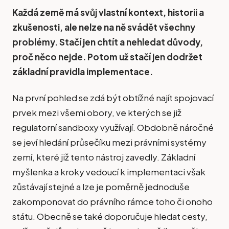
Každá země má svůj vlastní kontext, historii a
zkušenosti, ale nelze na ně svádět všechny
problémy. Stačí jen chtít a nehledat důvody,
proč něco nejde. Potom už stačí jen dodržet
základní pravidla implementace.
Na první pohled se zdá být obtížné najít spojovací
prvek mezi všemi obory, ve kterých se již
regulatorní sandboxy využívají. Obdobně náročné
se jeví hledání průsečíku mezi právními systémy
zemí, které již tento nástroj zavedly. Základní
myšlenka a kroky vedoucí k implementaci však
zůstávají stejné a lze je poměrně jednoduše
zakomponovat do právního rámce toho či onoho
státu. Obecně se také doporučuje hledat cesty,