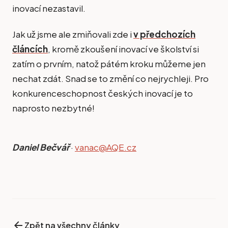
inovací nezastavil.
Jak už jsme ale zmiňovali zde i
v předchozích
článcích
, kromě zkoušení inovací ve školství si
zatím o prvním, natož pátém kroku můžeme jen
nechat zdát. Snad se to změní co nejrychleji. Pro
konkurenceschopnost českých inovací je to
naprosto nezbytné!
Daniel Bečvář
·
vanac@AQE.cz
arrow_back
Zpět na všechny články